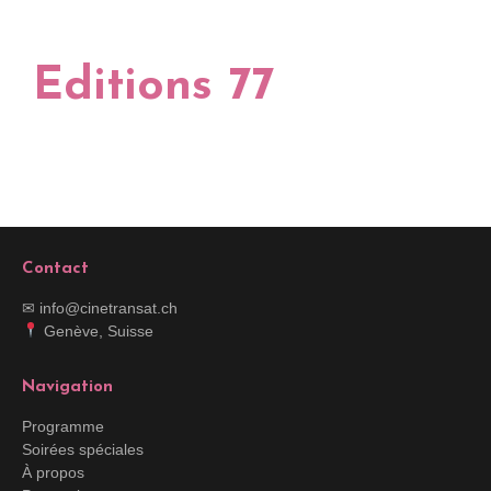
Editions 77
Contact
✉ info@cinetransat.ch
Genève, Suisse
Navigation
Programme
Soirées spéciales
À propos