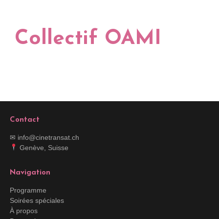
Collectif OAMI
Contact
✉ info@cinetransat.ch
Genève, Suisse
Navigation
Programme
Soirées spéciales
À propos