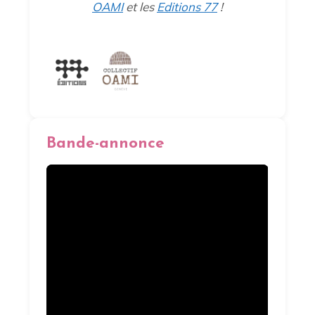
OAMI
et les
Editions 77
!
Bande-annonce