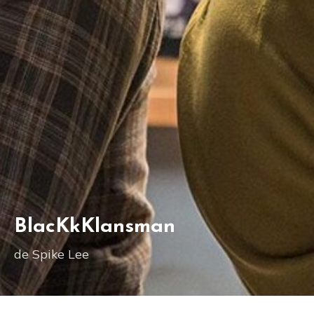
BlacKkKlansman
de Spike Lee