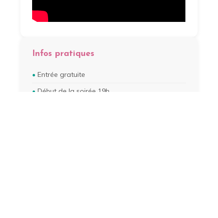
Infos pratiques
Entrée gratuite
Début de la soirée 19h
Location transat 5 CHF
Bar sur place
En cas de pluie, consultez vos réseaux
sociaux